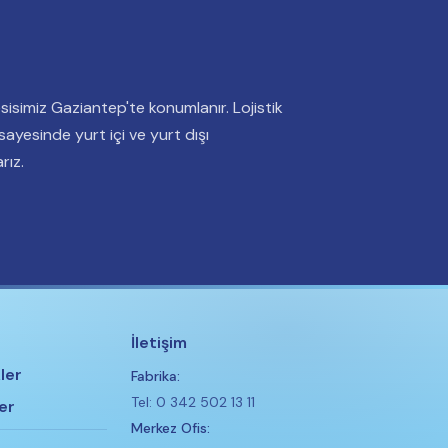
sisimiz Gaziantep'te konumlanır. Lojistik
ayesinde yurt içi ve yurt dışı
rız.
İletişim
ler
Fabrika:
Tel: 0 342 502 13 11
er
Merkez Ofis: