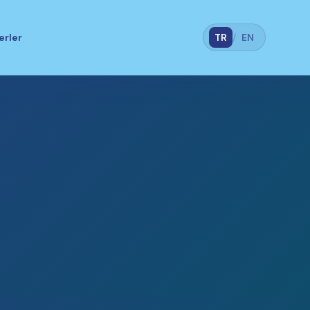
erler
TR
/
EN